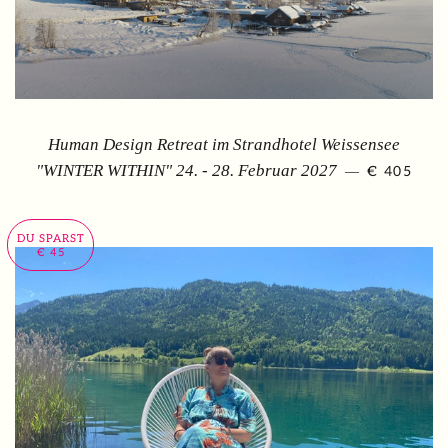
Human Design Retreat im Strandhotel Weissensee
SONDERP
"WINTER WITHIN" 24. - 28. Februar 2027
€ 405
—
DU SPARST
€ 45